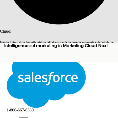
Cerca
Chiudi
Questo testo è stato tradotto utilizzando il sistema di traduzione automatica di Salesforce.
Intelligence sul marketing in Marketing Cloud Next
Passa all'inglese
Non ora
Ulteriori dettagli sono disponibili
qui
.
Chiudi
Chiudi
1-800-667-6389