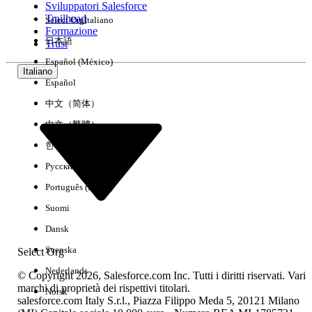
Sviluppatori Salesforce
Trailhead
Select Org
Italiano
Esperienza
Formazione
日本語
Trust
Español (México)
Italiano
Español
Cancella tutto
Chiudi
中文（简体）
中文（繁體）
한국어
Русский
Português (Brasil)
Suomi
Dansk
Svenska
Select Org
Nederlands
© Copyright 2026, Salesforce.com Inc. Tutti i diritti riservati. Vari
marchi di proprietà dei rispettivi titolari.
Norsk
salesforce.com Italy S.r.l., Piazza Filippo Meda 5, 20121 Milano
Nessun risultato