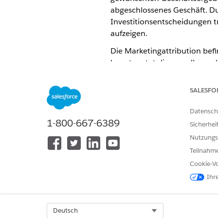
abgeschlossenes Geschäft. Du
Investitionsentscheidungen t
aufzeigen.
Die Marketingattribution befi
beantwortet die grundlegende
erhalten?
SALESFO
Schlüsselattributionskonzep
Datensch
Bevor Sie sich mit bestimmten
1-800-667-6389
Sicherhei
für alle Ansätze gelten:
Nutzungs
Engagementsignal/Kontaktpunk
Teilnahme
Eine verfolgte Interaktion wi
Cookie-Vo
Ihrer Marke hat, bevor Sie sie
Ihr
Konvertierungsereignis
Das einzelne, definierte Erge
Checkouts, Senden eines Kont
Select Org
Deutsch