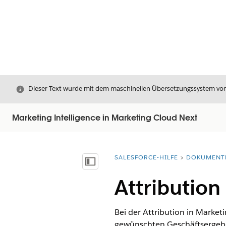
Schließen
Dieser Text wurde mit dem maschinellen Übersetzungssystem von S
Marketing Intelligence in Marketing Cloud Next
SALESFORCE-HILFE
DOKUMENT
Sie befinden sich hier:
Inhalt anzeigen
Attribution
Bei der Attribution in
Marketi
gewünschten Geschäftsergebnis