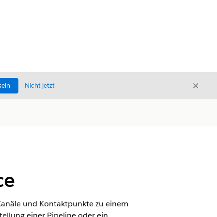
Schli
seln
Nicht jetzt
Schließ
ce
, Kanäle und Kontaktpunkte zu einem
ellung einer Pipeline oder ein