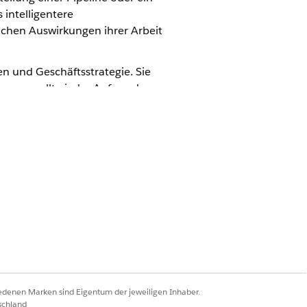
intelligentere
ichen Auswirkungen ihrer Arbeit
en und Geschäftsstrategie. Sie
ennung sollte jeder Aufwand
genden Konzepte zu verstehen, die
in Anzeigenklick, die ein Benutzer mit
d. Beispielsweise durch Ausfüllen eines
iedenen Marken sind Eigentum der jeweiligen Inhaber.
schland