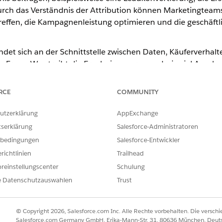
rch das Verständnis der Attribution können Marketingteams 
reffen, die Kampagnenleistung optimieren und die geschäftl
ndet sich an der Schnittstelle zwischen Daten, Käuferverhalt
 Frage: Was treibt die Ergebnisse voran und wie viel Anerk
RCE
COMMUNITY
te
utzerklärung
AppExchange
 Attributionsmodellen befassen, ist es wichtig, die grundle
tserklärung
Salesforce-Administratoren
bedingungen
Salesforce-Entwickler
t
richtlinien
Trailhead
e eine geöffnete E-Mail, eine SMS-Antwort, ein Websitebesuch oder e
reinstellungscenter
Schulung
 konvertieren.
e Datenschutzauswahlen
Trust
bnis in der Kunden-Journey, das von der Attribution ausgewertet wir
aktformulars oder Abonnieren eines Newsletters.
© Copyright 2026, Salesforce.com Inc. Alle Rechte vorbehalten. Die versch
Salesforce.com Germany GmbH, Erika-Mann-Str. 31, 80636 München, Deut