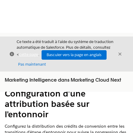
Ce texte a été traduit à l’aide du système de traduction
automatique de Salesforce. Plus de détails, consultez
Fermer
Ferme
<
cette page
.
Basculer vers la page en anglais
Fermer
Pas maintenant
Table des
Marketing Intelligence dans Marketing Cloud Next
Afficher la table des matières
matières
Configuration d'une
attribution basée sur
l'entonnoir
Configurez la distribution des crédits de conversion entre les
transitions d'étape d'entonnoir pour suivre la progression des