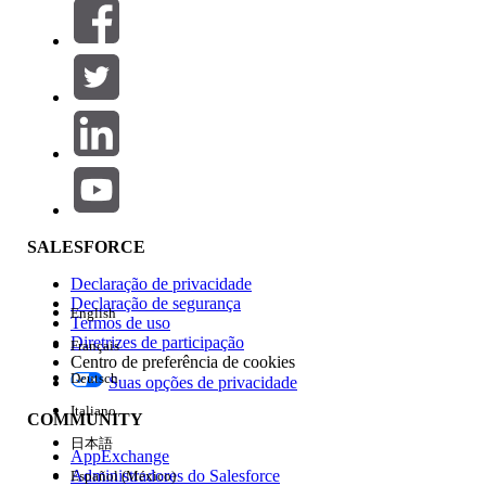
Filtros (0)
SELECIONAR FILTROS
Adicionar
Área de produtos
Impacto do recurso
SALESFORCE
Declaração de privacidade
Declaração de segurança
English
Termos de uso
Diretrizes de participação
Français
Centro de preferência de cookies
Deutsch
Suas opções de privacidade
Edição
Italiano
COMMUNITY
日本語
AppExchange
Administradores do Salesforce
Español (México)