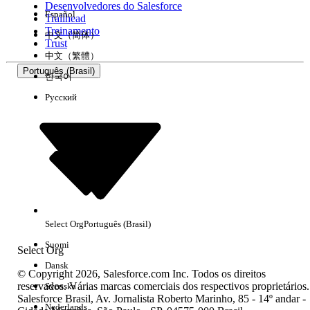
Desenvolvedores do Salesforce
Español
Trailhead
Experiência
Treinamento
中文（简体）
Trust
中文（繁體）
Português (Brasil)
한국어
Русский
Limpar tudo
Concluído
Select Org
Português (Brasil)
Suomi
Select Org
Dansk
© Copyright 2026, Salesforce.com Inc. Todos os direitos
reservados. Várias marcas comerciais dos respectivos proprietários.
Svenska
Salesforce Brasil, Av. Jornalista Roberto Marinho, 85 - 14º andar -
Sem resultados
Nederlands