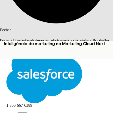
Pesquisar
Fechar
Este texto foi traduzido pelo sistema de tradução automática da Salesforce. Mais detalhes
Inteligência de marketing no Marketing Cloud Next
Alternar para inglês
Agora não
aqui
.
Fechar
Fechar
1-800-667-6389