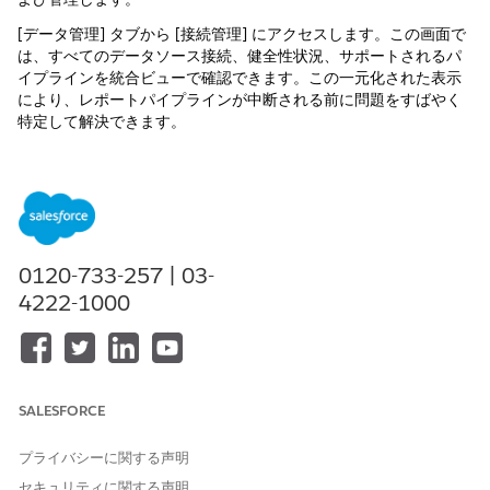
[データ管理] タブから [接続管理] にアクセスします。この画面で
は、すべてのデータソース接続、健全性状況、サポートされるパ
イプラインを統合ビューで確認できます。この一元化された表示
により、レポートパイプラインが中断される前に問題をすばやく
特定して解決できます。
接続状況
接続管理では、状況を使用して接続の状態と緊急度を評価しま
す。
Active — 接続が使用可能で、スケジュール済み処理の準備がで
0120-733-257 | 03-
きています。
4222-1000
Processing (処理中) — 接続は現在実行中または処理中です。
期限切れ — 認証が無効になったため、ユーザーアクションが
必要です。
エラー — 接続で問題が発生したため、調査が必要です。
SALESFORCE
接続管理でできること
プライバシーに関する声明
個々のパイプライン設定を確認するのではなく、すべての接続
を 1 か所で表示
セキュリティに関する声明