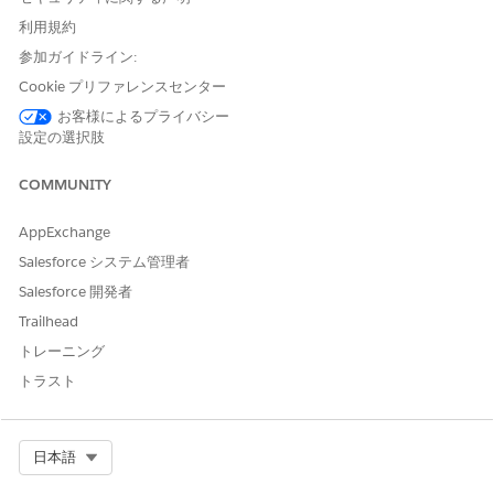
状況インジケーターで接続状態を一目で監視
利用規約
各接続でサポートされるパイプラインを確認する
参加ガイドライン:
新しいデータソース接続の作成
既存の接続設定の編集
Cookie プリファレンスセンター
期限切れの接続を再構築せずに再認証する
お客様によるプライバシー
不要になった接続を削除する
設定の選択肢
接続に注意が必要な場合に問題を迅速に特定して優先順位を付
ける
COMMUNITY
AppExchange
Salesforce システム管理者
この記事で問題は解決されましたか?
Salesforce 開発者
ご意見をお待ちしております。
Trailhead
はい
いいえ
トレーニング
トラスト
Select Org
日本語