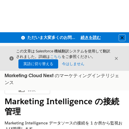
ただいま大変多くのお問い合わせをいただいており、ご連絡までにお時間を頂戴しております
続きを読む
Clo
この文章は Salesforce 機械翻訳システムを使用して翻訳
されました。詳細は
こちら
をご参照ください。
閉じる
閉じ
閉じる
英語に切り替える
今はしません
Marketing Cloud Next のマーケティングインテリジェ
ンス
目次
目次を表示
Marketing Intelligence の接続
管理
Marketing Intelligence データソースの接続を 1 か所から監視お
よび管理します。