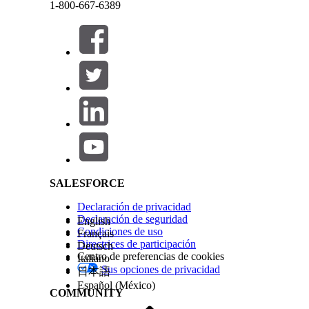
1-800-667-6389
Este texto se ha traducido utilizando un sistema de traducción automática de Salesforce. M
Evite un conector personalizado cuando el conector
un conector preintegrado en su lugar.
Conectores personalizados disponibles
Cerrar
Cerrar
Marketing Intelligence
ofrece opciones de conector
Salesforce Help | Article
Adobe Analytics Custom
Personalizado de Google Ads
Personalizado de Google Analytics
Meta anuncios personalizados
Cuando cree una canalización de datos, seleccione
SALESFORCE
personalizada.
Declaración de privacidad
Declaración de seguridad
English
Condiciones de uso
Français
Directrices de participación
Deutsch
¿RESOLVIÓ ESTE ARTÍCULO SU PROBLEMA?
Centro de preferencias de cookies
Italiano
¡Háganos saber cómo podemos mejorar!
Sus opciones de privacidad
日本語
Español (México)
COMMUNITY