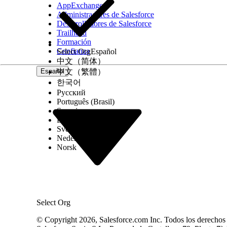
AppExchange
Administradores de Salesforce
Desarrolladores de Salesforce
Trailhead
Formación
Confianza
Select Org
Español
中文（简体）
Español
中文（繁體）
한국어
Русский
Português (Brasil)
Suomi
Dansk
Svenska
Nederlands
Norsk
Select Org
© Copyright 2026, Salesforce.com Inc. Todos los derechos r