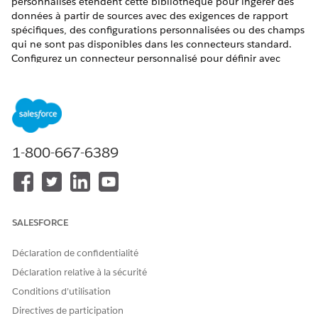
personnalisés étendent cette bibliothèque pour ingérer des
données à partir de sources avec des exigences de rapport
spécifiques, des configurations personnalisées ou des champs
qui ne sont pas disponibles dans les connecteurs standard.
Configurez un connecteur personnalisé pour définir avec
précision les données à extraire, notamment des dimensions
et des métriques spécifiques. Mappez manuellement les
champs pour aligner les données avec le modèle de données
sémantique
Marketing Intelligence
.
Quand utiliser un connecteur personnalisé
1-800-667-6389
Utilisez un connecteur personnalisé dans les scénarios ci-
dessous.
Les connecteurs standard n'exposent pas les champs
obligatoires, tels que les événements personnalisés ou les
SALESFORCE
paramètres spécifiques à la plate-forme.
Les connecteurs standard renvoient plus de données que
Déclaration de confidentialité
nécessaire et vous souhaitez récupérer uniquement des
Déclaration relative à la sécurité
champs spécifiques.
Conditions d’utilisation
Quand ne pas utiliser un connecteur personnalisé
Directives de participation