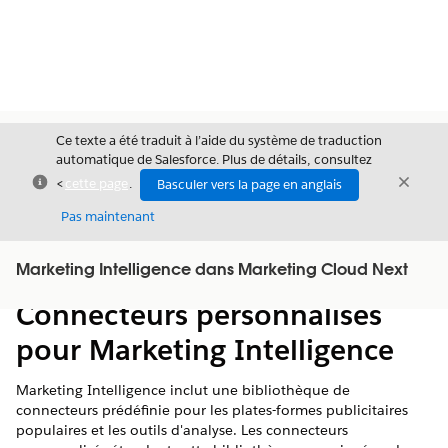
Ce texte a été traduit à l’aide du système de traduction
automatique de Salesforce. Plus de détails, consultez
Fermer
Ferme
<
cette page
.
Basculer vers la page en anglais
Fermer
Pas maintenant
Table des
Marketing Intelligence dans Marketing Cloud Next
Afficher la table des matières
matières
Connecteurs personnalisés
pour Marketing Intelligence
Marketing Intelligence
inclut une bibliothèque de
connecteurs prédéfinie pour les plates-formes publicitaires
populaires et les outils d'analyse. Les connecteurs