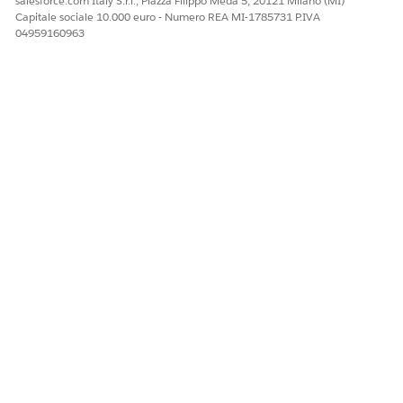
salesforce.com Italy S.r.l., Piazza Filippo Meda 5, 20121 Milano (MI)
Capitale sociale 10.000 euro - Numero REA MI-1785731 P.IVA
04959160963