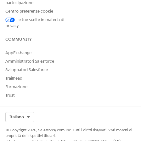
partecipazione
Connettori personalizzati disponibili
Centro preferenze cookie
Marketing Intelligence
offre opzioni di connettori
Le tue scelte in materia di
personalizzati per le seguenti piattaforme:
privacy
Adobe Analytics personalizzato
COMMUNITY
Google Ads personalizzato
Google Analytics personalizzato
AppExchange
Meta Ads personalizzato
Amministratori Salesforce
Quando si crea una pipeline di dati, selezionare la scheda
Sviluppatori Salesforce
Personalizzata
per accedere a queste opzioni di
configurazione personalizzate.
Trailhead
Formazione
Trust
QUESTO ARTICOLO HA RISOLTO IL PROBLEMA?
Facci sapere, così possiamo migliorare!
Select Org
Italiano
Sì
No
© Copyright 2026, Salesforce.com Inc. Tutti i diritti riservati. Vari marchi di
proprietà dei rispettivi titolari.