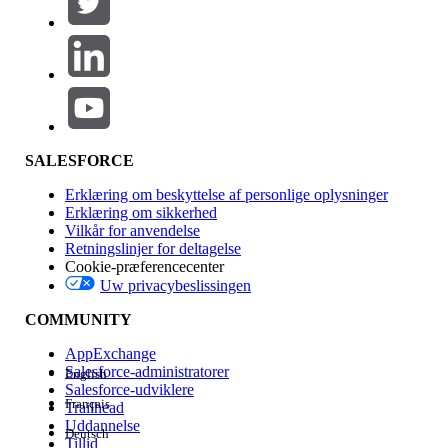
Produktområde
Funktionspåvirkning
SALESFORCE
Erklæring om beskyttelse af personlige oplysninger
Erklæring om sikkerhed
Vilkår for anvendelse
Retningslinjer for deltagelse
Cookie-præferencecenter
Uw privacybeslissingen
Version
COMMUNITY
AppExchange
Salesforce-administratorer
English
Salesforce-udviklere
Français
Trailhead
Experience
Uddannelse
Deutsch
Tillid