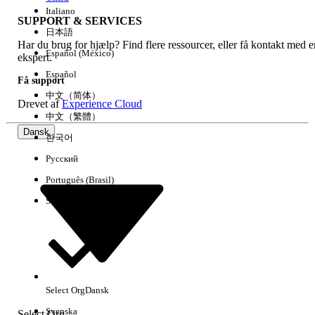
Italiano
SUPPORT & SERVICES
日本語
Har du brug for hjælp? Find flere ressourcer, eller få kontakt med e
Ryd alle
Udført
Español (México)
ekspert.
Español
Få support
中文（简体）
Drevet af
Experience Cloud
中文（繁體）
Dansk
한국어
Русский
Português (Brasil)
Suomi
Ingen resultater
Her er nogle søgetips
Select Org
Dansk
Kontroller stavemåden for dine søgeord.
Svenska
Select Org