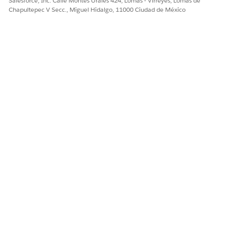
Salesforce, Inc. Calle Montes Urales 424, Lomas - Virreyes, Lomas de
entre transiciones de etapas de embudo para realizar un
Chapultepec V Secc., Miguel Hidalgo, 11000 Ciudad de México
seguimiento de la progresión de los clientes potenciales
por la trayectoria de los compradores.
¿RESOLVIÓ ESTE ARTÍCULO SU PROBLEMA?
¡Háganos saber cómo podemos mejorar!
Sí
No