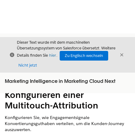
Dieser Text wurde mit dem maschinellen
Übersetzungssystem von Salesforce übersetzt. Weitere
Schließen
Schli
Details finden Sie
hier
.
Zu Englisch wechseln
Schließ
Nicht jetzt
Marketing Intelligence in Marketing Cloud Next
Inhalt
Inhalt anzeigen
Konfigurieren einer
Multitouch-Attribution
Konfigurieren Sie, wie Engagementsignale
Konvertierungsguthaben verteilen, um die Kunden-Journey
auszuwerten.