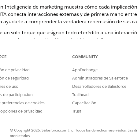
 en Inteligencia de marketing muestra cómo cada implicación
TA conecta interacciones externas y de primera mano entre 
a ayudarle a comprender la verdadera repercusión de sus 
e un solo toque que asignan todo el crédito a una interacció
do un enfoque de atribución global. Usted define un evento
amplia gama de señales de implicación sin requerir un embudo
dentificar rutas de alto impacto, comparar el desempeño del
RCE
COMMUNITY
as.
ón de privacidad
AppExchange
tribución en Inteligencia de marketing
ón de seguridad
Administradores de Salesforce
nes de uso
Desarrolladores de Salesforce
es de participación
Trailhead
nto como una apertura de email, una respuesta SMS, una visita al 
tes de convertirlo.
 preferencias de cookies
Capacitación
 opciones de privacidad
Trust
cuantifica el evento de conversión para la creación de reportes y el
s o inscripciones en boletines.
© Copyright 2026, Salesforce.com Inc. Todos los derechos reservados. Las d
propietarios.