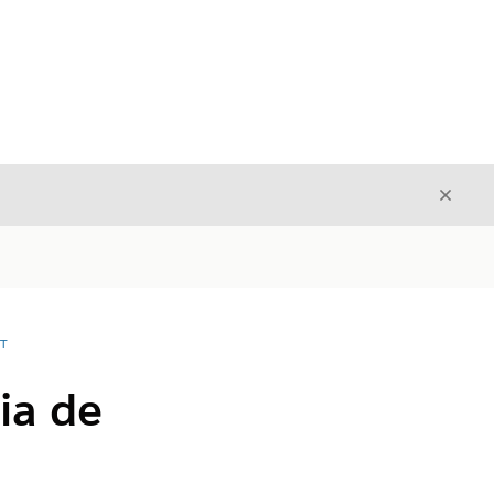
Cerrar
Cerrar
T
ia de