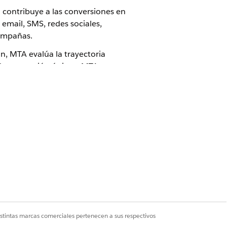
 contribuye a las conversiones en
email, SMS, redes sociales,
campañas.
n, MTA evalúa la trayectoria
 de conversión único y MTA
 estricto o secuencial. Utilice
 canal y tomar decisiones
sitio web o un clic de anuncio que un
 análisis. Por ejemplo, total de
istintas marcas comerciales pertenecen a sus respectivos