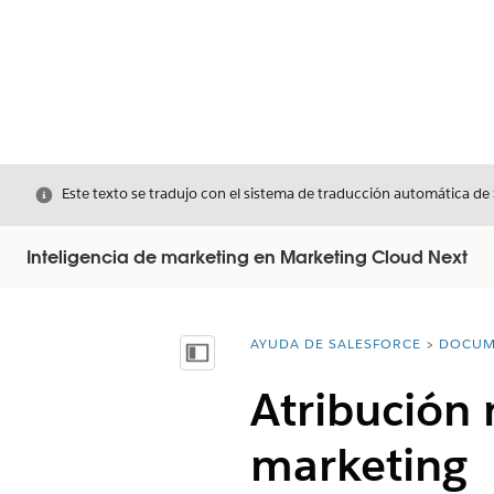
Cerrar
Este texto se tradujo con el sistema de traducción automática de
Inteligencia de marketing en Marketing Cloud Next
AYUDA DE SALESFORCE
DOCUM
Usted está aquí:
Mostrar índice de materias
Atribución 
marketing