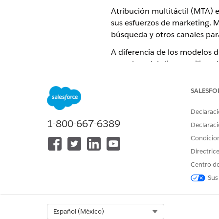
Atribución multitáctil (MTA)
sus esfuerzos de marketing. M
búsqueda y otros canales par
A diferencia de los modelos d
completa del cliente utilizan
distribuye crédito entre una 
tableros de atribución para i
SALESFO
presupuestarias fundamentad
Declaraci
1-800-667-6389
Términos y definiciones de a
Declaraci
Condicio
Señal de implicación
Directric
Una interacción con seguimie
usuario tiene con su marca an
Centro de
Sus
Medición de conversión
La medición que representa o 
compras, prospectos generado
Select Org
Español (México)
Evento de conversión