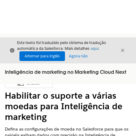
Este texto foi traduzido pelo sistema de tradução
automática da Salesforce. Mais detalhes
aqui
.
Fechar
Fecha
Fechar
Alternar para inglês
Agora não
Inteligência de marketing no Marketing Cloud Next
Índice
Mostrar índice
Habilitar o suporte a várias
moedas para Inteligência de
marketing
Defina as configurações de moeda no Salesforce para que os
painéis exibam dados com precisão na Inteligência de