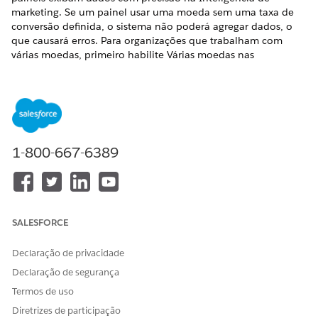
marketing. Se um painel usar uma moeda sem uma taxa de
conversão definida, o sistema não poderá agregar dados, o
que causará erros. Para organizações que trabalham com
várias moedas, primeiro habilite Várias moedas nas
configurações de Informações sobre a empresa.
EDIÇÕES OBRIGATÓRIAS
Disponível em:
Developer
,
Enterprise
,
Performance
e
Unlimited
editions
1-800-667-6389
PERMISSÕES DO USUÁRIO NECESSÁRIAS
Para definir e editar moedas
Administração
e conversões:
SALESFORCE
Identificar moedas ausentes
.
Antes de definir as configurações, teste seu modelo
Declaração de privacidade
semântico para identificar quais moedas estão presentes
Declaração de segurança
em seus dados. Esse processo ajuda a fazer a referência
Termos de uso
cruzada dos dados de origem com relação às
Diretrizes de participação
configurações de moeda existentes para identificar o que