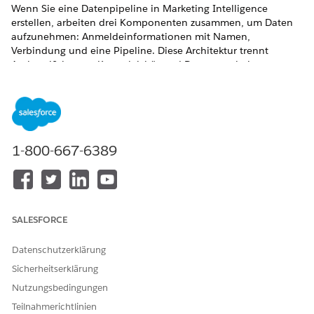
Wenn Sie eine Datenpipeline in
Marketing Intelligence
erstellen, arbeiten drei Komponenten zusammen, um Daten
aufzunehmen: Anmeldeinformationen mit Namen,
Verbindung und eine Pipeline. Diese Architektur trennt
Authentifizierung, Konnektivität und Datenverarbeitung,
sodass Sie Anmeldeinformationen wiederverwenden und
Pipelines effizient konfigurieren können.
Anmeldeinformationen mit Namen
Anmeldeinformationen mit Namen geben die
1-800-667-6389
Authentifizierungsdetails und den Endpunkt für ein externes
System an. Sie fungiert als zentralisierte Konfiguration, auf die
Services verweisen, sodass Sie nicht bei jeder
Verbindungsherstellung Authentifizierungsdetails definieren
müssen.
SALESFORCE
Anmeldeinformationen mit Namen enthalten in der Regel
Datenschutzerklärung
Folgendes:
Sicherheitserklärung
Der externe Systemendpunkt-URL
Nutzungsbedingungen
Die Authentifizierungsmethode, beispielsweise OAuth
oder die Basisauthentifizierung
Teilnahmerichtlinien