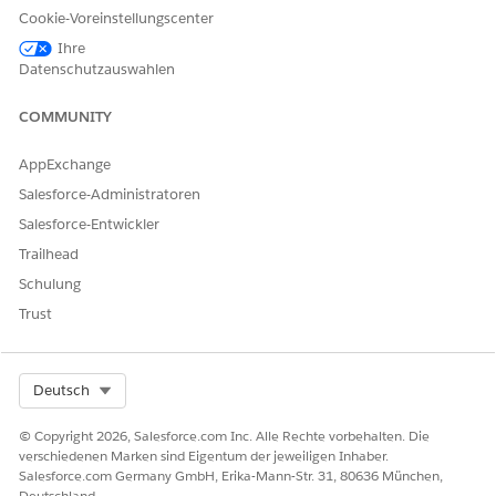
Erforderliche Anmeldeinformationen wie Token,
Cookie-Voreinstellungscenter
Benutzernamen oder Kennwörter
Ihre
Datenschutzauswahlen
Verbindungen
Eine Verbindung verknüpft
Data Cloud
mit einer externen
COMMUNITY
Datenquelle. Sie definiert, wie
Data Cloud
mit dem
Quellsystem interagiert, und bereitet die Daten für die
AppExchange
Aufnahme vor.
Salesforce-Administratoren
Eine Verbindung umfasst in der Regel Folgendes:
Salesforce-Entwickler
Konnektorkonfiguration für das Quellsystem
Trailhead
Authentifizierung mit Anmeldeinformationen mit Namen
Schulung
Trust
Pipelines
Eine Pipeline verwaltet den durchgängigen Workflow zur
Datenaufnahme und -verarbeitung. Er ruft Daten aus der
Select Org
Deutsch
Verbindung ab und bereitet sie für die Verwendung in
Data
Cloud
vor.
© Copyright 2026, Salesforce.com Inc. Alle Rechte vorbehalten. Die
verschiedenen Marken sind Eigentum der jeweiligen Inhaber.
Eine Pipeline verarbeitet Folgendes:
Salesforce.com Germany GmbH, Erika-Mann-Str. 31, 80636 München,
Deutschland