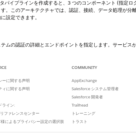
タパイプラインを作成すると、3 つのコンポーネント (指定ロ
ます。このアーキテクチャでは、認証、接続、データ処理が分
的に設定できます。
ステムの認証の詳細とエンドポイントを指定します。サービス
に認証の詳細を定義する必要はありません。
以下が含まれます。
RCE
COMMUNITY
RL
方法
シーに関する声明
AppExchange
、ユーザー名、パスワードなど)
ティに関する声明
Salesforce システム管理者
Salesforce 開発者
ドライン:
Trailhead
を外部データソースにリンクします。
Data Cloud が
ソース シ
e プリファレンスセンター
トレーニング
す。
客様によるプライバシー設定の選択肢
トラスト
まれます。