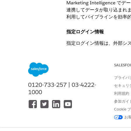
Marketing Intelligence
でデー
連携してデータが取り込まれ
利用してパイプラインを効率
指定ログイン情報
指定ログイン情報は、外部シ
るため、接続を作成するたび
通常、指定ログイン情報には
SALESFO
外部システムエンドポイント U
OAuth や基本認証などの認証
プライバ
必要なログイン情報 (トークン
0120-733-257 | 03-4222-
セキュリ
1000
利用規約
接続
参加ガイ
Connection は、
Data Cloud
Cooki
データの取り込みを準備しま
お
通常、接続には次のものが含