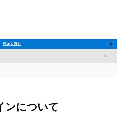
続きを読む
Clo
閉じ
閉じる
インについて