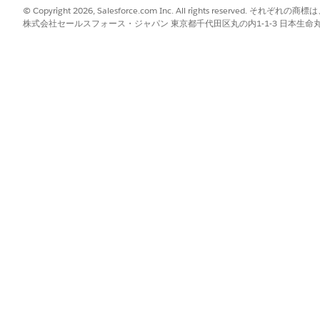
© Copyright 2026, Salesforce.com Inc. All rights reserve
株式会社セールスフォース・ジャパン 東京都千代田区丸の内1-1-3 日本生命丸の内ガ
証
ドのデータ取り込みおよび処理ワークフローを管理します。Con
行います。
行われます。
取り込み
ン
オブジェクトに読み込む
説明
1 つの指定ログイン情報を複数の接続で使用できます。