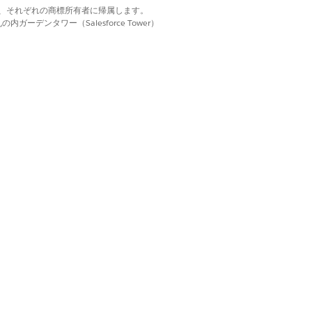
d. それぞれの商標は、それぞれの商標所有者に帰属します。
ーデンタワー（Salesforce Tower）
nection からデータを取得し、