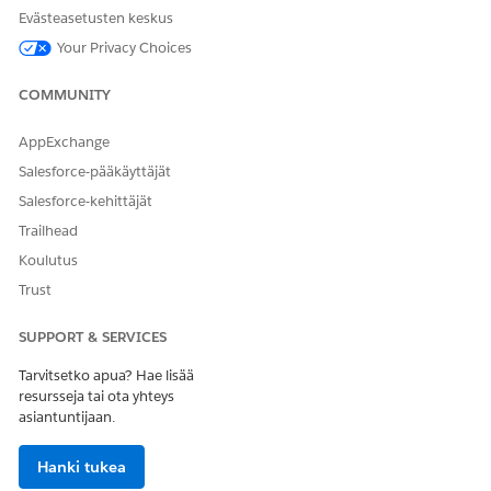
Anna palautetta, jotta voimme kehittyä!
Evästeasetusten keskus
Kyllä
Ei
Your Privacy Choices
COMMUNITY
AppExchange
Salesforce-pääkäyttäjät
Salesforce-kehittäjät
Trailhead
Koulutus
Trust
SUPPORT & SERVICES
Tarvitsetko apua? Hae lisää
resursseja tai ota yhteys
asiantuntijaan.
Hanki tukea