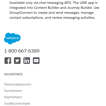
(available only via chat messaging API). The LINE app is
integrated into Content Builder and Journey Builder. Use
GroupConnect to create and send messages, manage
contact subscriptions, and review messaging activities.
MobileConnect
Create, send, receive, and track SMS and MMS text
messages using MobileConnect. Send alerts and
transactional messages to subscribers using templates and
a drag-and-drop interface. Automatically respond to
1-800-667-6389
incoming messages, manage keywords, and many other
tasks.
MobilePush
In Marketing Cloud Engagement, MobilePush lets you
create and send notifications that encourage use of your
SALESFORCE
app.
Tietosuojalausunto
Turvatiedote
Käyttöehdot
RATKAISIKO TÄMÄ ARTIKKELI ONGELMASI?
Osallistumisohjeet