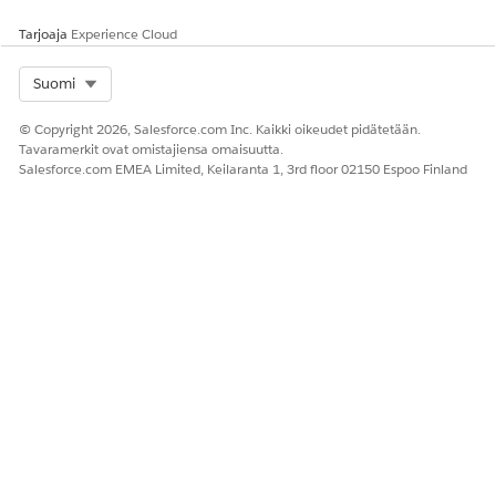
Tarjoaja
Experience Cloud
Select Org
Suomi
© Copyright 2026, Salesforce.com Inc. Kaikki oikeudet pidätetään.
Tavaramerkit ovat omistajiensa omaisuutta.
Salesforce.com EMEA Limited, Keilaranta 1, 3rd floor 02150 Espoo Finland