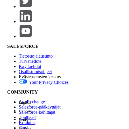
Tuotealue
Ominaisuuden vaikutus
SALESFORCE
Tietosuojalausunto
Turvatiedote
Käyttöehdot
Osallistumisohjeet
Evästeasetusten keskus
Your Privacy Choices
Edition
COMMUNITY
AppExchange
English
Salesforce-pääkäyttäjät
Français
Salesforce-kehittäjät
Trailhead
Deutsch
Kokemus
Koulutus
Trust
Italiano