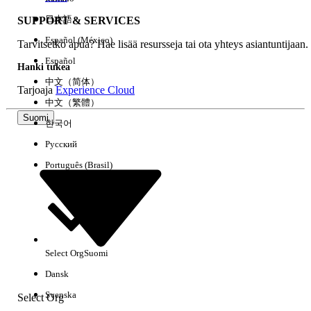
日本語
SUPPORT & SERVICES
Español (México)
Tarvitsetko apua? Hae lisää resursseja tai ota yhteys asiantuntijaan.
Tyhjennä kaikki
Valmis
Español
Hanki tukea
中文（简体）
Tarjoaja
Experience Cloud
中文（繁體）
Suomi
한국어
Русский
Português (Brasil)
Select Org
Suomi
Ei tuloksia
Dansk
Tässä on joitain hakuvinkkejä
Svenska
Select Org
Tarkista avainsanojesi oikeinkirjoitus.