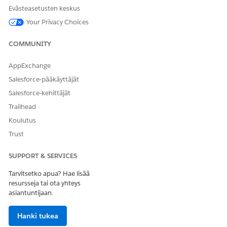
Evästeasetusten keskus
Your Privacy Choices
COMMUNITY
AppExchange
Salesforce-pääkäyttäjät
Salesforce-kehittäjät
Trailhead
Koulutus
Trust
SUPPORT & SERVICES
Tarvitsetko apua? Hae lisää
resursseja tai ota yhteys
asiantuntijaan.
Hanki tukea