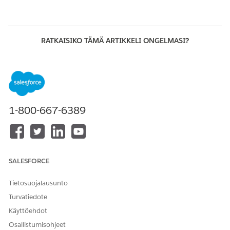
RATKAISIKO TÄMÄ ARTIKKELI ONGELMASI?
Anna palautetta, jotta voimme kehittyä!
Kyllä
Ei
1-800-667-6389
SALESFORCE
Tietosuojalausunto
Turvatiedote
Käyttöehdot
Osallistumisohjeet