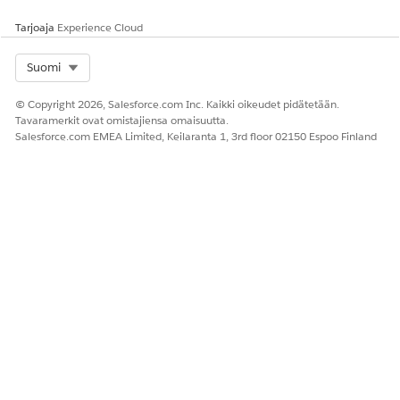
Tarjoaja
Experience Cloud
Select Org
Suomi
© Copyright 2026, Salesforce.com Inc. Kaikki oikeudet pidätetään.
Tavaramerkit ovat omistajiensa omaisuutta.
Salesforce.com EMEA Limited, Keilaranta 1, 3rd floor 02150 Espoo Finland