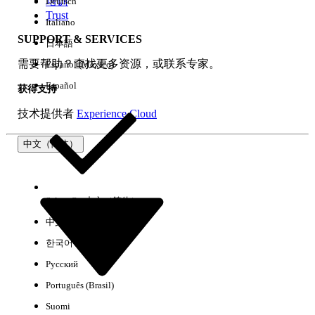
培训
Deutsch
Trust
Italiano
SUPPORT & SERVICES
日本語
全部清除
完成
需要帮助？查找更多资源，或联系专家。
Español (México)
Español
获得支持
技术提供者
Experience Cloud
中文（简体）
Select Org
中文（简体）
中文（繁体）
한국어
Русский
没有结果
Português (Brasil)
以下是一些搜索提示
Suomi