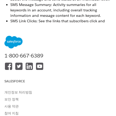
SMS Message Summary: Activity summaries for all
keywords in an account, including overall tracking
information and message content for each keyword.
SMS Link Clicks: See the links that subscribers click and
their campaign associations. This report is available only if
you’re using the Marketing Cloud Engagement shortener
and have opted to track clicks.
SEE ALSO
1-800-667-6389
SMS Account Summary
Data View: Undeliverable SMS
SMS Message Detail
SMS Message Summary Report
SALESFORCE
개인정보 처리방침
이 기사를 통해 문제를 해결했습니까?
보안 정책
개선을 위한 의견을 보내주세요.
사용 약관
예
아니요
참여 지침