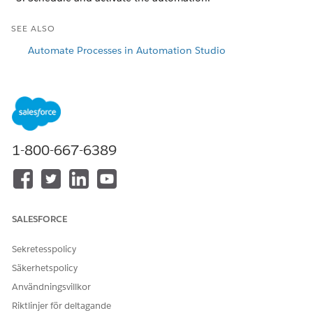
SEE ALSO
Automate Processes in Automation Studio
Automation Studio Activities
LÖSTE DENNA ARTIKEL DITT PROBLEM?
Berätta för oss vad vi kan förbättra!
1-800-667-6389
Ja
Nej
SALESFORCE
Sekretesspolicy
Säkerhetspolicy
Användningsvillkor
Riktlinjer för deltagande