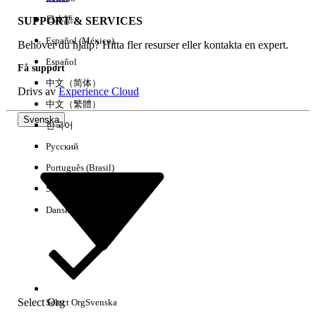
日本語
SUPPORT & SERVICES
Español (México)
Behöver du hjälp? Hitta fler resurser eller kontakta en expert.
Rensa alla
Klart
Español
Få support
中文（简体）
Drivs av
Experience Cloud
中文（繁體）
Svenska
한국어
Русский
Português (Brasil)
Suomi
Dansk
Inga resultat
Här är några söktips
Select Org
Select Org
Svenska
Kontrollera stavningen av dina nyckelord.