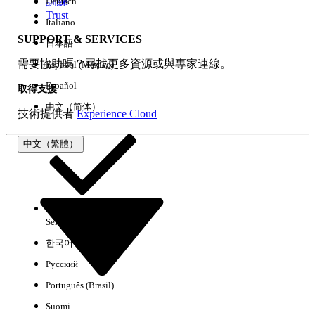
訓練
Deutsch
Trust
Italiano
SUPPORT & SERVICES
日本語
全部清除
完成
需要協助嗎？尋找更多資源或與專家連線。
Español (México)
Español
取得支援
中文（简体）
技術提供者
Experience Cloud
中文（繁體）
Select Org
中文（繁體）
한국어
Русский
沒有結果
Português (Brasil)
以下是搜尋小祕訣
Suomi