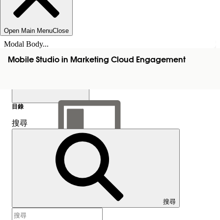
Open Main Menu
Close
Modal Body...
Mobile Studio in Marketing Cloud Engagement
目錄
搜尋
顯示目錄
目錄
搜尋