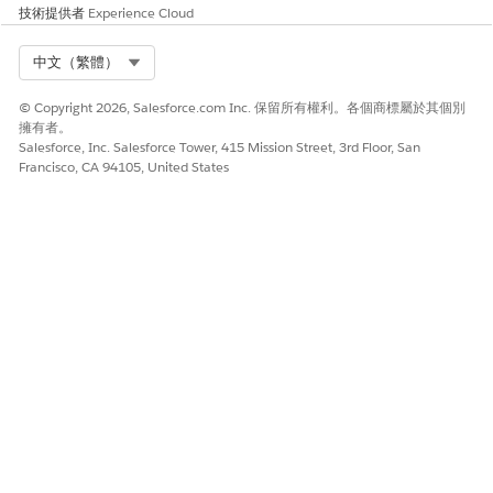
技術提供者
Experience Cloud
Select Org
中文（繁體）
© Copyright 2026, Salesforce.com Inc. 保留所有權利。各個商標屬於其個別
擁有者。
Salesforce, Inc. Salesforce Tower, 415 Mission Street, 3rd Floor, San
Francisco, CA 94105, United States