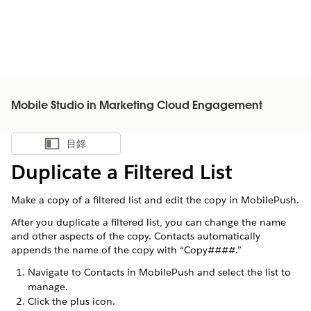
Mobile Studio in Marketing Cloud Engagement
目錄
顯示目錄
Duplicate a Filtered List
Make a copy of a filtered list and edit the copy in MobilePush.
After you duplicate a filtered list, you can change the name
and other aspects of the copy. Contacts automatically
appends the name of the copy with “Copy####.”
Navigate to Contacts in MobilePush and select the list to
manage.
Click the plus icon.