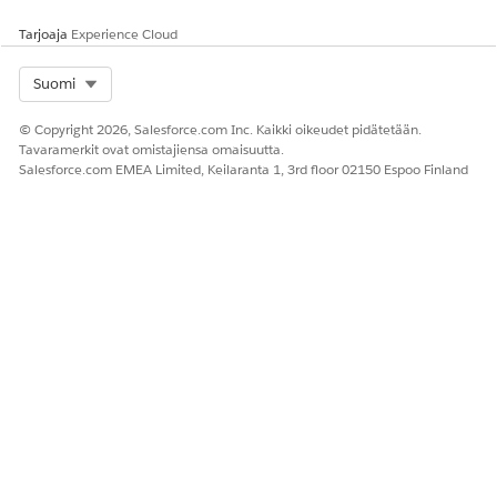
Tarjoaja
Experience Cloud
Select Org
Suomi
© Copyright 2026, Salesforce.com Inc. Kaikki oikeudet pidätetään.
Tavaramerkit ovat omistajiensa omaisuutta.
Salesforce.com EMEA Limited, Keilaranta 1, 3rd floor 02150 Espoo Finland