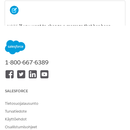
If you want to change a message that has been
NOTE
scheduled:
You can't edit an in-progress message. A message status
is in progress an hour before its scheduled send time.
For an outbound sends message, cancel from the send
page.
1-800-667-6389
For an Inbox message, deactivate the message and
create a new one.
SALESFORCE
RATKAISIKO TÄMÄ ARTIKKELI ONGELMASI?
Tietosuojalausunto
Anna palautetta, jotta voimme kehittyä!
Turvatiedote
Kyllä
Ei
Käyttöehdot
Osallistumisohjeet