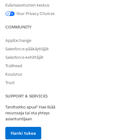
Evästeasetusten keskus
Your Privacy Choices
COMMUNITY
AppExchange
Salesforce-pääkäyttäjät
Salesforce-kehittäjät
Trailhead
Koulutus
Trust
SUPPORT & SERVICES
Tarvitsetko apua? Hae lisää
resursseja tai ota yhteys
asiantuntijaan.
Hanki tukea