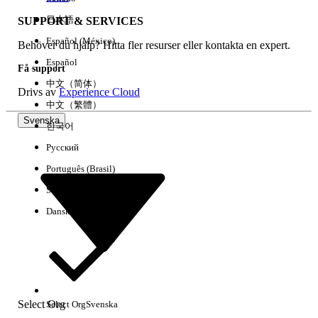
日本語
SUPPORT & SERVICES
Español (México)
Behöver du hjälp? Hitta fler resurser eller kontakta en expert.
Rensa alla
Klart
Español
Få support
中文（简体）
Drivs av
Experience Cloud
中文（繁體）
Svenska
한국어
Русский
Português (Brasil)
Suomi
Dansk
Inga resultat
Här är några söktips
Select Org
Select Org
Svenska
Kontrollera stavningen av dina nyckelord.