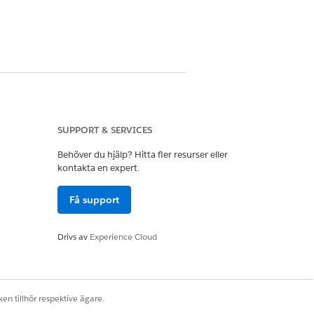
Ja
Nej
SUPPORT & SERVICES
Behöver du hjälp? Hitta fler resurser eller
kontakta en expert.
Få support
Drivs av
Experience Cloud
en tillhör respektive ägare.