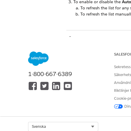
To enable or disable the
Auto
To refresh the list for any
To refresh the list manua
LÖSTE DENNA ARTIKEL DITT PR
Berätta för oss vad vi kan förbätt
SALESFO
Sekretess
1-800-667-6389
Säkerhets
Användnin
Riktlinjer
Cookie-p
Dina
Select Org
Svenska