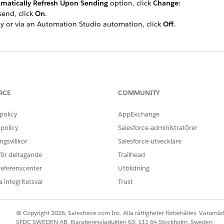
matically Refresh Upon Sending
option, click
Change
:
 send, click
On
.
lly or via an Automation Studio automation, click
Off
.
OBLEM?
ra!
RCE
COMMUNITY
policy
AppExchange
policy
Salesforce-administratörer
gsvillkor
Salesforce-utvecklare
 för deltagande
Trailhead
referenscenter
Utbildning
 integritetsval
Trust
© Copyright 2026, Salesforce.com Inc. Alla rättigheter förbehålles. Varumärk
SFDC SWEDEN AB, Klarabergsviadukten 63, 111 64 Stockholm, Sweden