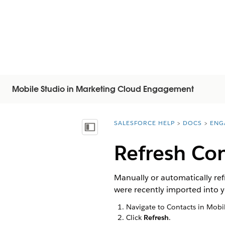
Mobile Studio in Marketing Cloud Engagement
SALESFORCE HELP
DOCS
ENG
You are here:
Visa innehållsförteckning
Refresh Con
Manually or automatically ref
were recently imported into 
Navigate to Contacts in Mobil
Click
Refresh
.