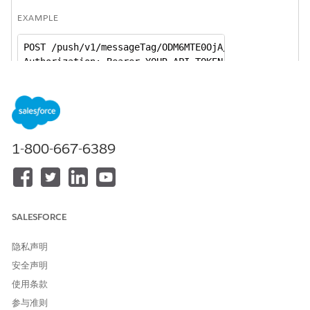
EXAMPLE
POST /push/v1/messageTag/ODM6MTE0OjA/send HTTP/1.1

Authorization: Bearer YOUR_API_TOKEN_VALUE

Content-Type: application/json

Host: www.exacttargetapis.com

Connection: close

User-Agent: Paw/2.2.2 (Macintosh; OS X/10.10.4) GCDH
Content-Length: 83

1-800-667-6389
{"InclusionTags":["Hiking"],

"Override":"true",

"MessageText":"Hiking Only Message"}
SALESFORCE
SEE ALSO
隐私声明
Marketing Cloud Engagement API References
安全声明
使用条款
参与准则
本文章是否解决您的问题？