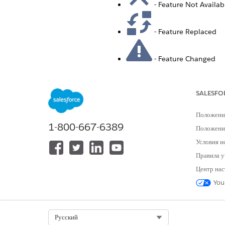
- Feature Not Availab
- Feature Replaced
- Feature Changed
Administration
FEATURE
SALESFO
Granular Permissions and Manag
Account
Положени
1-800-667-6389
Положение
Provisioning for Child Accounts
Условия и
Правила у
Центр нас
Product Support Environment
You
APIs and AMPscript
Select Org
Русский
FEATURE