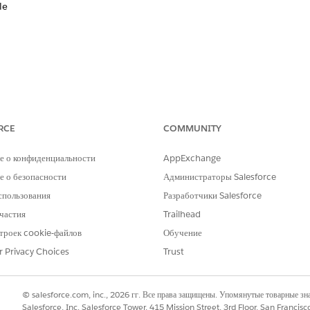
le
NEW TOOLS
RCE
COMMUNITY
ing Roles for non-Enterprise 2.0
е о конфиденциальности
AppExchange
 о безопасности
Администраторы Salesforce
спользования
Разработчики Salesforce
частия
Trailhead
троек cookie-файлов
Обучение
r Privacy Choices
Trust
© salesforce.com, inc., 2026 гг. Все права защищены. Упомянутые товарные з
Salesforce, Inc. Salesforce Tower, 415 Mission Street, 3rd Floor, San Francis
NEW TOOLS