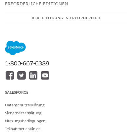
ERFORDERLICHE EDITIONEN
BERECHTIGUNGEN ERFORDERLICH
Archivieren oder
Rolle 'Feeds' mit
Wiederherstellen von ETL-
Abbrechenberechtigungen
Dateien:
Beachten Sie beim Archivieren von ETL-Dateien die folgenden
Überlegungen:
1-800-667-6389
Damit ETL-Auftragsdateien archiviert werden können, ist
eine Feed-Rolle mit aktivierten Berechtigungen
"Abbrechen" erforderlich. Entsprechende Informationen
finden Sie unter
Überprüfen der
Feedrollenberechtigungseinstellungen
.
SALESFORCE
Sie können archivierte SFTP-Dateien wiederherstellen. Die
Wiederherstellung archivierter Data 360-Dateien wird
Datenschutzerklärung
jedoch nicht unterstützt. Zum erneuten Initiieren einer
Sicherheitserklärung
CDP-Aktivierungs-ETL wird empfohlen, die Aktivierung in
Nutzungsbedingungen
Data 360 erneut mit derselben Konfiguration zu initiieren.
Teilnahmerichtlinien
Archivieren von SFTP- oder Data 360-Dateien: