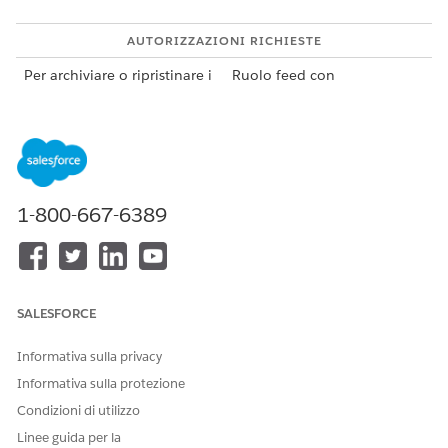
AUTORIZZAZIONI RICHIESTE
Per archiviare o ripristinare i
Ruolo feed con
file ETL:
autorizzazioni Annulla
Durante l'archiviazione dei file ETL, tenere presenti le seguenti
considerazioni:
La possibilità di archiviare i file dei processi ETL richiede
un ruolo Feed con le autorizzazioni Annulla abilitate.
1-800-667-6389
Vedere
Verifica delle impostazioni
dei ruoli dei feed.
È possibile ripristinare i file SFTP archiviati. Tuttavia, il
ripristino dei file di Data 360 archiviati non è supportato.
Per riavviare un ETL di attivazione CDP, si consiglia di
riavviare l'attivazione in Data 360 utilizzando la stessa
SALESFORCE
configurazione.
Informativa sulla privacy
Per archiviare file SFTP o Data 360:
Informativa sulla protezione
Dalla navigazione principale, selezionare
Feed
|
File SFTP
Condizioni di utilizzo
o
Feed
|
File di Data Cloud
.
Linee guida per la
Fare clic sulla directory
o
/inbound
Salesforce-Genie-