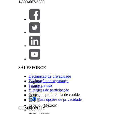
1-800-667-6389
Consulte também:
Gerenciar trabalhos e feeds em execução de ETL
Fechar
Fechar
Verificar as configurações de permissão de papel 
Desabilitar ou reabilitar um feed ETL
Cancelar um trabalho ETL em execução
Salesforce Help | Article
Arquivar e restaurar arquivos
ESTE ARTIGO RESOLVEU SEU PROBLEMA?
Diga-nos para podermos melhorar!
SALESFORCE
Declaração de privacidade
Declaração de segurança
English
Termos de uso
Français
Diretrizes de participação
Deutsch
Centro de preferência de cookies
Italiano
Suas opções de privacidade
日本語
Español (México)
COMMUNITY
Español