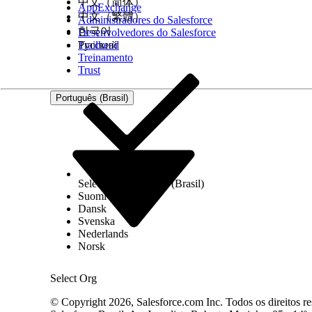
中文（简体）
AppExchange
中文（繁體）
Administradores do Salesforce
한국어
Desenvolvedores do Salesforce
Trailhead
Русский
Treinamento
Trust
Português (Brasil)
Select Org
Português (Brasil)
Suomi
Dansk
Svenska
Nederlands
Norsk
Select Org
© Copyright 2026, Salesforce.com Inc. Todos os direitos re