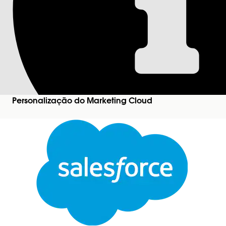
Como arquivos canc
A forma como os arquivos cancelados são afetad
Estado do trabalho
Rodando
Personalização do Marketing Cloud
Em fila
Nota
Os arquivos em todos os diretórios são excluídos 
Fechar
Personalização do Marketing Cloud
para os limites de r
Tipo de arquivo
Este texto foi traduzido pelo sistema de tradução automática da Salesforce. Mais detalhes
aq
Arquivos SFTP
Arquivos do Data 360