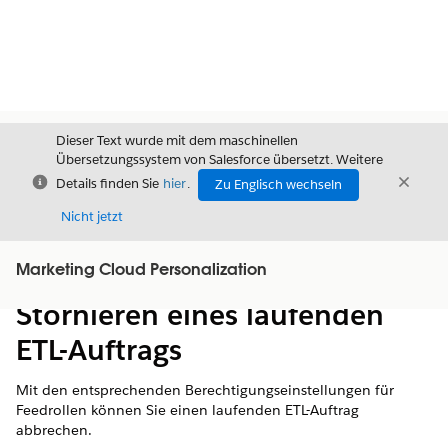
Dieser Text wurde mit dem maschinellen
Übersetzungssystem von Salesforce übersetzt. Weitere
Schließen
Schli
Details finden Sie
hier
.
Zu Englisch wechseln
Schließ
Nicht jetzt
Marketing Cloud Personalization
Inhalt
Inhalt anzeigen
Stornieren eines laufenden
ETL-Auftrags
Mit den entsprechenden Berechtigungseinstellungen für
Feedrollen können Sie einen laufenden ETL-Auftrag
abbrechen.