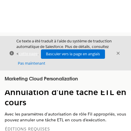
Ce texte a été traduit à l’aide du système de traduction
automatique de Salesforce. Plus de détails, consultez
Fermer
Ferme
<
cette page
.
Basculer vers la page en anglais
Fermer
Pas maintenant
Table des
Marketing Cloud Personalization
Afficher la table des matières
matières
Annulation d'une tâche ETL en
cours
Avec les paramètres d'autorisation de rôle Fil appropriés, vous
pouvez annuler une tâche ETL en cours d'exécution.
ÉDITIONS REQUISES