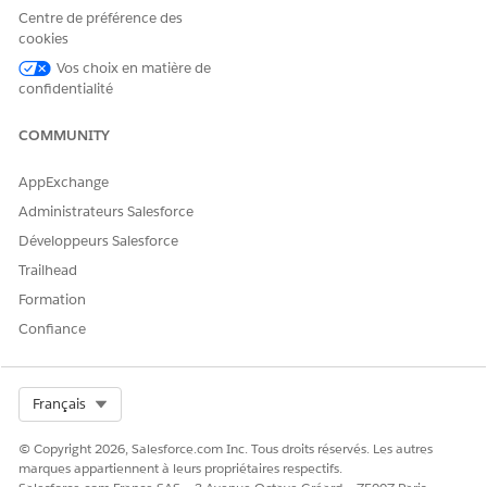
Pour annuler une tâche ETL en cours d'exécution :
Centre de préférence des
Dans la navigation principale, sélectionnez
Fils
|
Tableau
cookies
de bord Fils
.
Vos choix en matière de
Cliquez sur le type de fil qui contient la tâche en cours
confidentialité
d'exécution que vous souhaitez annuler.
Sélectionnez la tâche en cours dans la liste des tâches.
COMMUNITY
Cliquez sur le bouton
Annuler la tâche
qui s'affiche en
regard de
Réviser l'exécution
.
AppExchange
Administrateurs Salesforce
VOIR ÉGALEMENT :
Développeurs Salesforce
Gérer les tâches et les fils d'exécution ETL
Trailhead
Affection des fichiers annulés
Formation
Vérifier les paramètres d'autorisation du rôle Fils
Désactivation ou réactivation d'un fil ETL
Confiance
Archiver et restaurer des fichiers
Navigation dans le tableau de bord Fils
ETL Integration (en anglais)
Select Org
Français
FAQ sur l'intégration ETL
Affichage des fichiers ETL sur le site SFTP
© Copyright 2026, Salesforce.com Inc. Tous droits réservés. Les autres
marques appartiennent à leurs propriétaires respectifs.