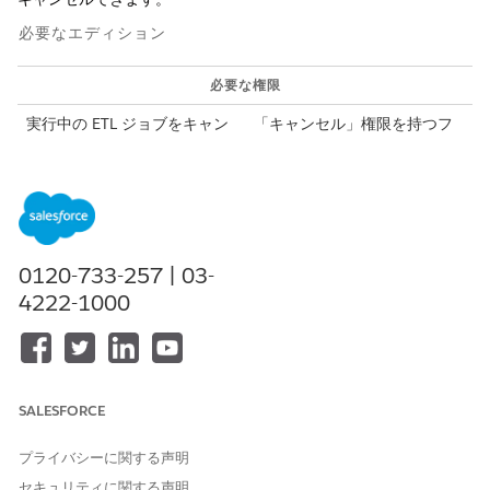
必要なエディション
必要な権限
実行中の ETL ジョブをキャン
「キャンセル」権限を持つフ
セルする
ィードロール
実行中の ETL ジョブをキャンセルするときは、次の考慮事項に留
意してください。
実行中の ETL ジョブをキャンセルするには、「キャンセル」
権限が有効になっているフィードロールが必要です。「
フィー
0120-733-257 | 03-
ドロール権限設定
の確認」を参照してください。
4222-1000
実行中の ETL ジョブをキャンセルする前に、まずフィードを
無効にする必要があります。フィードが有効になっているとき
にジョブをキャンセルしようとすると、最初にフィードを無効
にするように求められます。「
Disable or Re-Enable
an ETL
Feed (ETL フィードの無効化または再有効化)」を参照してく
SALESFORCE
ださい。
ETL ジョブをキャンセルすると、ジョブファイルに影響する可
プライバシーに関する声明
能性があります。「
How Canceled Files are Affected
(キャン
セキュリティに関する声明