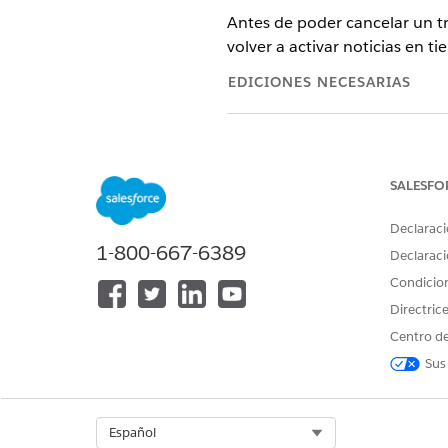
Antes de poder cancelar un tr
volver a activar noticias en 
EDICIONES NECESARIAS
Para gestionar noticias en tiemp
SALESFO
Cuando desactive una noticia
Declaraci
Los trabajos que se ejecuta
1-800-667-6389
Declaraci
Los trabajos en cola se canc
Los archivos asociados con t
Condicio
Las noticias en tiempo real 
Directric
Para desactivar una noticia e
Centro de
Sus
Desde la navegación principa
Seleccione las noticias en ti
Haga clic en
Desactivar
.
Select Org
Español
Puede volver a activar las