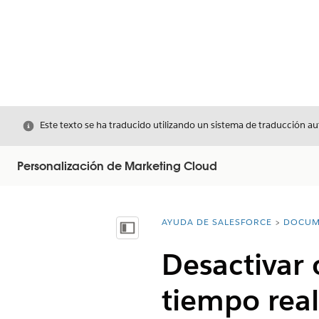
Cerrar
Este texto se ha traducido utilizando un sistema de traducción a
Personalización de Marketing Cloud
AYUDA DE SALESFORCE
DOCUM
Usted está aquí:
Mostrar índice de materias
Desactivar 
tiempo real