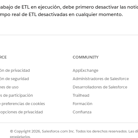
abajo de ETL en ejecución, debe primero desactivar las noti
tiempo real de ETL desactivadas en cualquier momento.
PERMISOS NECESARIOS
o real de ETL:
Función Noticias en tiempo 
RCE
COMMUNITY
 en tiempo real de ETL, tenga en cuenta estas consideracion
ón de privacidad
AppExchange
n actualmente continúan procesándose hasta que se completan.
ón de seguridad
Administradores de Salesforce
elan automáticamente.
rabajos en cola permanecen en la carpeta /inbound.
nes de uso
Desarrolladores de Salesforce
desactivadas ponen en pausa la selección de archivos automáticame
es de participación
Trailhead
n tiempo real de ETL:
 preferencias de cookies
Formación
 opciones de privacidad
Confianza
l, seleccione
Noticias en tiempo real
|
Panel de noticias en tiempo 
empo real que desea desactivar.
© Copyright 2026, Salesforce.com Inc. Todos los derechos reservados. Las d
 noticias en tiempo real en cualquier momento haciendo clic e
propietarios.