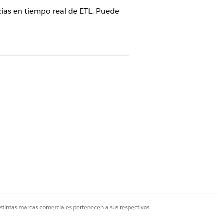
cias en tiempo real de ETL. Puede
real con permisos Cancelar
es:
nte.
real
.
istintas marcas comerciales pertenecen a sus respectivos
n el botón Activar. Las noticias en