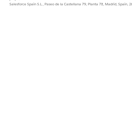
eccionan automáticamente archivos ETL del directorio
/ ent
Salesforce Spain S.L., Paseo de la Castellana 79, Planta 7ª, Madrid, Spain, 
real y trabajos en ejecución de ETL
chivos cancelados
rmisos de funciones de noticias en tiempo real
n ejecución
ias en tiempo real
a integración de ETL
FTP
PROBLEMA?
ejorar!