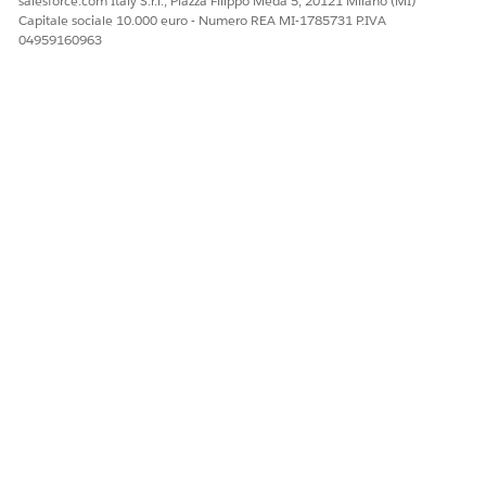
salesforce.com Italy S.r.l., Piazza Filippo Meda 5, 20121 Milano (MI)
Capitale sociale 10.000 euro - Numero REA MI-1785731 P.IVA
04959160963
QUESTO ARTICOLO HA RISOLTO IL PROBLEMA?
Facci sapere, così possiamo migliorare!
Sì
No