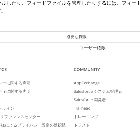
ャンセルしたり、フィードファイルを管理したりするには、フィ
す。
必要な権限
ユーザー権限
確認する
RCE
COMMUNITY
設定
|
ユーザーとロール
] を選択します。
、割り当てられたロールを表示します。
シーに関する声明
AppExchange
ールをクリックします。
ティに関する声明
Salesforce システム管理者
ベルがあります。
Salesforce 開発者
説明
ドライン:
Trailhead
e プリファレンスセンター
トレーニング
フィードとその状況の表示を
客様によるプライバシー設定の選択肢
トラスト
手数料セットと条件の変更を