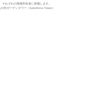
実行中のジョブのキャンセルを有効にし
d. それぞれの商標は、それぞれの商標所有者に帰属します。
ーデンタワー（Salesforce Tower）
い。アカウント管理者には、この権限がデ
はい
いいえ