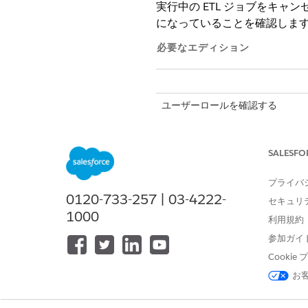
実行中の ETL ジョブをキ
になっていることを確認しま
必要なエディション
ユーザーロールを確認する
適切なフィードロール権限を
SALESFO
メインナビゲーションから、[
ユーザーアカウントを見つけて
プライバ
権限の詳細を表示するには、ロ
0120-733-257 | 03-4222-
[フィード] 設定を見つけます。
セキュリ
1000
フィードロールには 3 つのレ
利用規約
レベル
参加ガイ
Cooki
表示
お
更新