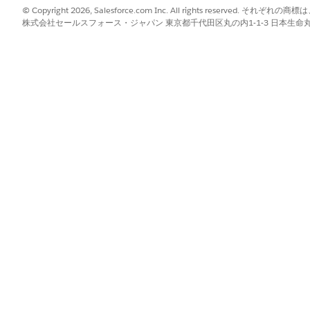
フィードファイルを管理する
© Copyright 2026, Salesforce.com Inc. All rights reserve
ます。
株式会社セールスフォース・ジャパン 東京都千代田区丸の内1-1-3 日本生命丸の内ガ
権限がオンになっていることを確認します。
が有効になっていない場合は、アカウント管理者にお問い合わせくださ
。
ドの管理
影響
再有効化
セル
?