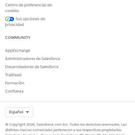
Cancelar un trabajo de ETL en ejecución
Centro de preferencias de
Con la configuración de permiso de función Noticias en
cookies
tiempo real apropiada, puede cancelar un trabajo de ETL
Sus opciones de
en ejecución.
privacidad
Archivar y restaurar archivos
COMMUNITY
Puede archivar archivos para evitar que se procesen.
Puede restaurar archivos archivados en cualquier
AppExchange
momento.
Administradores de Salesforce
Desarrolladores de Salesforce
Trailhead
¿RESOLVIÓ ESTE ARTÍCULO SU PROBLEMA?
Formación
¡Háganos saber cómo podemos mejorar!
Confianza
Sí
No
Select Org
Español
© Copyright 2026, Salesforce.com Inc. Todos los derechos reservados. Las
distintas marcas comerciales pertenecen a sus respectivos propietarios.