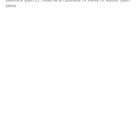
Salesforce Spain S.L., Paseo de la Castellana 79, Planta 7ª, Madrid, Spain,
28046