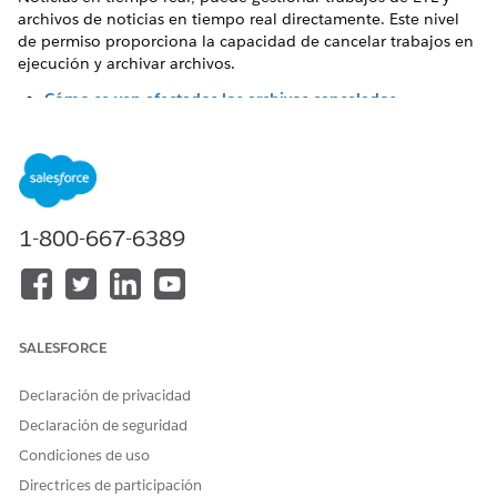
archivos de noticias en tiempo real directamente. Este nivel
de permiso proporciona la capacidad de cancelar trabajos en
ejecución y archivar archivos.
Cómo se ven afectados los archivos cancelados
El modo en que se ven afectados los archivos cancelados
depende del estado del trabajo en el momento de su
cancelación.
Verificar configuración de permisos de funciones de
noticias en tiempo real
1-800-667-6389
Para cancelar la ejecución de trabajos de ETL o gestionar
archivos de noticias en tiempo real, asegúrese de que el
permiso Cancelar para la función Noticias en tiempo real
está activado.
SALESFORCE
Desactivar o volver a activar una noticia en tiempo real de
ETL
Declaración de privacidad
Antes de poder cancelar un trabajo de ETL en ejecución,
Declaración de seguridad
debe primero desactivar las noticias en tiempo real de
ETL. Puede volver a activar noticias en tiempo real de ETL
Condiciones de uso
desactivadas en cualquier momento.
Directrices de participación