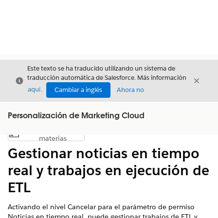
Este texto se ha traducido utilizando un sistema de
traducción automática de Salesforce. Más información
Cerrar
Cerrar
Cerrar
aquí
.
Cambiar a inglés
Ahora no
Personalización de Marketing Cloud
Índice de
Mostrar índice de materias
materias
Gestionar noticias en tiempo
real y trabajos en ejecución de
ETL
Activando el nivel Cancelar para el parámetro de permiso
Noticias en tiempo real, puede gestionar trabajos de ETL y