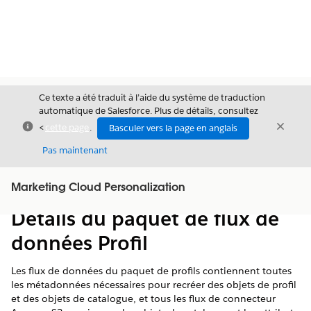
Ce texte a été traduit à l’aide du système de traduction
automatique de Salesforce. Plus de détails, consultez
Fermer
Ferme
<
cette page
.
Basculer vers la page en anglais
Fermer
Pas maintenant
Table des
Marketing Cloud Personalization
Afficher la table des matières
matières
Détails du paquet de flux de
données Profil
Les flux de données du paquet de profils contiennent toutes
les métadonnées nécessaires pour recréer des objets de profil
et des objets de catalogue, et tous les flux de connecteur