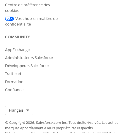
Centre de préférence des
cookies
Vos choix en matière de
confidentialité
CET ARTICLE A-T-IL RÉSOLU VOTRE PROBLÈME ?
Dites-nous ce que nous pouvons améliorer !
COMMUNITY
Oui
Non
AppExchange
Administrateurs Salesforce
Développeurs Salesforce
Trailhead
Formation
Confiance
Select Org
Français
© Copyright 2026, Salesforce.com Inc. Tous droits réservés. Les autres
marques appartiennent à leurs propriétaires respectifs.