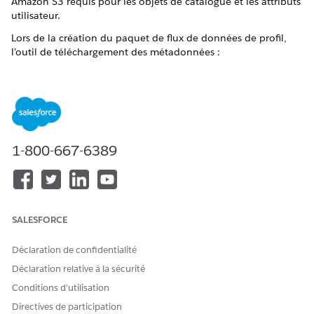
Amazon S3 requis pour les objets de catalogue et les attributs
utilisateur.
Lors de la création du paquet de flux de données de profil,
l'outil de téléchargement des métadonnées :
Génère le paquet en utilisant un format de nommage
prédéfini :
, où
<dataset_name>_Profile_Bundle_Data_Streams
<da
est le nom associé au jeu de données
taset_name>
Marketing Cloud Personalization utilisé
1-800-667-6389
Crée tous les objets de profil activés en tant qu'Objets
modèle de données et ajoute tous les attributs utilisateur
à l'objet modèle de données SSOT Individu.
SALESFORCE
Déclaration de confidentialité
Si ces objets ou attributs sont suivis dans le
REMARQUE
Déclaration relative à la sécurité
sitemap, assurez-vous de les ajouter au schéma Web et
Conditions d’utilisation
de les mapper avec l'objet modèle de données
Directives de participation
Individu.