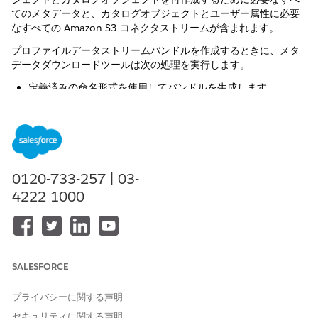
てのメタデータと、カタログオブジェクトとユーザー属性に必要
なすべての Amazon S3 コネクタストリームが含まれます。
プロファイルデータストリームバンドルを作成するときに、メタ
データダウンロードツールは次の処理を実行します。
定義済みの命名形式を使用してバンドルを生成します。
。
<dataset_name>_Profile_Bundle_Data_Streams
<data
は、使用される Marketing Cloud
set_name>
Personalization データセットに関連付けられた名前です。
すべての有効なプロファイルオブジェクトをデータモデルオブ
ジェクトとして作成し、すべてのユーザー属性を個人 SSOT
0120-733-257 | 03-
データモデルオブジェクトに追加します。
4222-1000
これらのオブジェクトまたは属性がサイトマップで追
メモ
SALESFORCE
跡されている場合は、必ず Web スキーマに追加して個人
DMO に対応付けてください。
プライバシーに関する声明
セキュリティに関する声明