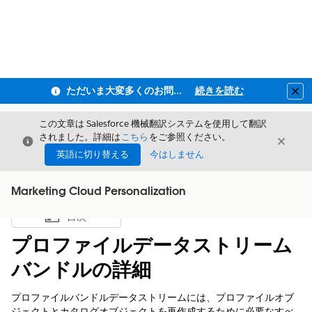
ただいま大変多くのお問い合わせをいただいており、ご連絡までにお時間を頂戴しております
続きを読む
Clo
この文章は Salesforce 機械翻訳システムを使用して翻訳
されました。詳細は
こちら
をご参照ください。
閉じる
閉じ
閉じる
英語に切り替える
今はしません
Marketing Cloud Personalization
目次
目次を表示
プロファイルデータストリーム
バンドルの詳細
プロファイルバンドルデータストリームには、プロファイルオブ
ジェクトとカタログオブジェクトを再作成するために必要なすべ