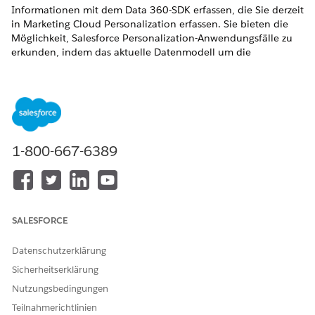
Informationen mit dem Data 360-SDK erfassen, die Sie derzeit
in Marketing Cloud Personalization erfassen. Sie bieten die
Möglichkeit, Salesforce Personalization-Anwendungsfälle zu
erkunden, indem das aktuelle Datenmodell um die
Anpassung von Data 360 erweitert wird.
Beim Erstellen des Webdatenstrompakets muss das
Metadaten-Download-Tool:
Generiert das Paket mit einem vordefinierten
Benennungsformat:
1-800-667-6389
, wobei
<dataset_name>_Web_Bundle_Data_Streams
<dat
der dem verwendeten Marketing Cloud
aset_name>
Personalization-Datenset zugeordnete Name ist
Enthält drei Data 360-Webdatenströme, die mit Ihrem
aktuellen Marketing Cloud Personalization-Datenmodell
SALESFORCE
übereinstimmen.
Verhaltensereignisse:
Ermöglicht die Erfassung aller
Datenschutzerklärung
Engagementdaten
Sicherheitserklärung
Identitätsereignisse:
Ermöglicht die Erfassung einzelner
Nutzungsbedingungen
Attribute und Identitätsinformationen
Teilnahmerichtlinien
Kontaktpunkt-E-Mail-Ereignisse:
Ermöglicht die