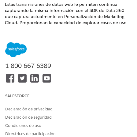
Estas transmisiones de datos web le permiten continuar
capturando la misma información con el SDK de Data 360
que captura actualmente en Personalización de Marketing
Cloud. Proporcionan la capacidad de explorar casos de uso
de Personalización de Salesforce ampliando el modelo de
datos actual con la personalización de Data 360.
Al crear el paquete de transmisiones de datos web, la
herramienta de descarga de metadatos:
Genera el paquete utilizando un formato de
1-800-667-6389
nomenclatura predefinido:
, donde
<dataset_name>_Web_Bundle_Data_Streams
<dat
es el nombre asociado con el conjunto de
aset_name>
datos Personalización de Marketing Cloud utilizado
Incluye tres transmisiones de datos web de Data 360 que
SALESFORCE
se alinean con su modelo de datos de Personalización de
Marketing Cloud actual.
Declaración de privacidad
Eventos de comportamiento:
Activa la captura de
Declaración de seguridad
todos los datos de implicación
Condiciones de uso
Eventos de identidad:
Permite la captura de atributos
Directrices de participación
individuales e información de identidad