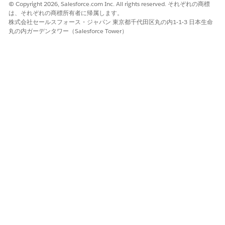
SalesforceInteractions.sendEvent({

© Copyright 2026, Salesforce.com Inc. All rights reserved. それぞれの商標
  interaction: {

は、それぞれの商標所有者に帰属します。
株式会社セールスフォース・ジャパン 東京都千代田区丸の内1-1-3 日本生命
    name: 'Read Article'  // Invalid eventType token 
丸の内ガーデンタワー（Salesforce Tower）
  }

Example: Correct Custom Event Coding

// Event containing explicit eventType

SalesforceInteractions.sendEvent({

  interaction: {

    name: 'Read Article',

    eventType: 'contentEngagement'  // Must match Dat
  }

サイトマップとカスタム属性
Data 360 Web SDK でカスタム属性を使用するには、属性オブジ
ェクトにネストする必要があります。
Marketing Cloud Personalization Web SDK では、カスタムカタ