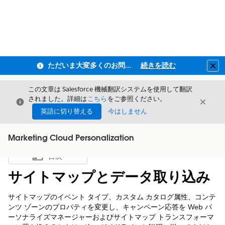
ただいま大変多くのお問い合わせをいただいており、ご連絡までにお時間を頂戴しております
続きを読む
Clo
この文章は Salesforce 機械翻訳システムを使用して翻訳
されました。詳細は
こちら
をご参照ください。
閉じる
閉じ
閉じる
英語に切り替える
今はしません
Marketing Cloud Personalization
目次
目次を表示
サイトマップとデータ取り込み
サイトマップのイベント タイプ、カスタム カタログ属性、コンテ
ンツ ゾーンのプロパティを変更し、キャンペーン応答を Web パ
ーソナライズマネージャーおよびサイトマップ トランスフォーマ