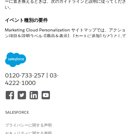
ーに置き換えるときは、次のガイドラインと説明に従ってくださ
い。
イベント種別の要件
Marketing Cloud Personalization サイトマップでは、アクショ
ン項目を説明ラベル ([商品を表示]、[カートに追加] など) として
使用して、ページで何が起こるかを特定しやすくします。Data
360 Web SDK はこの目的で interaction.name を使用します。ま
た、イベントを Web サイトコネクタイベントスキーマに対応付け
る方法を決定する eventType 項目も必要です。
標準のインタラクション名定数 (ViewCatalogObject、
0120-733-257 | 03-
AddToCart、Purchase など) を使用する場合、SDK は自動的に正
しいイベント種別を取得します。
4222-1000
標準インタラクション名
自動的に派生するイベント種別
CatalogObjectInteractionNa
カタログ
me.ViewCatalogObject
SALESFORCE
CartInteractionName.AddTo
cart
Cart
プライバシーに関する声明
セキュリティに関する声明