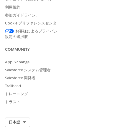
OrderInteractionName.Purc
order
hase
利用規約
参加ガイドライン:
ただし、カスタムアクション ([記事を参照] や [共有記事] など)
Cookie プリファレンスセンター
は、Web イベントスキーマの有効なイベント種別と一致し、必要
な命名規則に従っている場合にのみ正しく取り込まれます。この
お客様によるプライバシー
ため、イベントスキーマオブジェクトに一致する明示的な
設定の選択肢
interaction.eventType を指定することをお勧めします。または、
有効な eventType トークンでもある interaction.name 値を使用
COMMUNITY
して、スキーマオブジェクトと一致するようにすることもできま
す。
AppExchange
文字で始まる
Salesforce システム管理者
英数字とアンダースコアのみ (スペースは使用しない)
Salesforce 開発者
末尾がアンダースコアでない、または連続するアンダースコア
Trailhead
がない
トレーニング
最大 80 文字
Data 360 Web サイトコネクタイベントスキーマで定義され
トラスト
たオブジェクトに一致する
Example: Incorrect Custom Event Coding
Select Org
日本語

// Event without eventType doesn’t ingest properly
