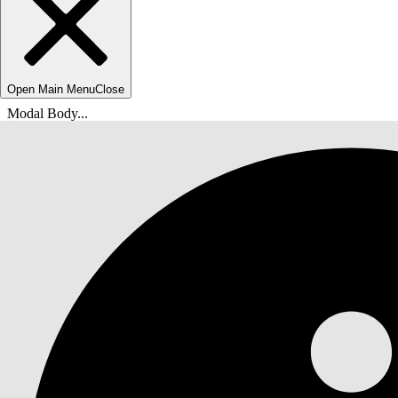
Open Main Menu
Close
Modal Body...
Ti trovi qui:
Guida di Salesforce
Documenti
Personalizzazione di Marketing Cloud