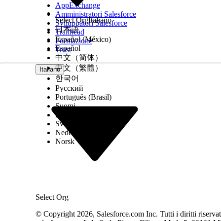
AppExchange
const consents = SalesforceInteractions.getCons
Amministratori Salesforce
Select Org
Italiano
Sviluppatori Salesforce
// Listens for both consent grant and consent r
日本語
document.addEventListener('interactions:onConse
Trailhead
document.addEventListener('interactions:onConse
Español (México)
Formazione
Español
Trust
中文（简体）
中文（繁體）
Italiano
QUESTO ARTICOLO HA RISOLTO IL PROBLEMA?
한국어
Facci sapere, così possiamo migliorare!
Русский
Português (Brasil)
Suomi
Dansk
Svenska
Nederlands
Norsk
Select Org
© Copyright 2026, Salesforce.com Inc. Tutti i diritti riservati.