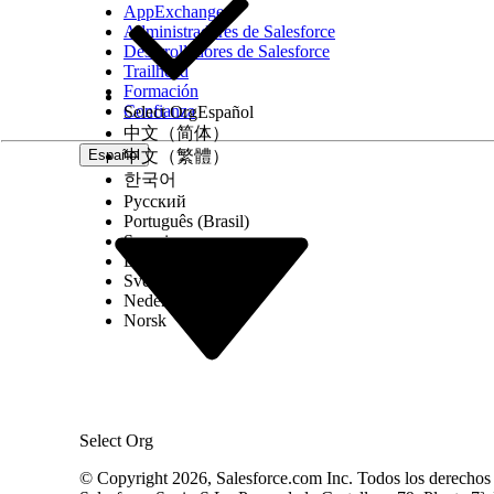
AppExchange
Administradores de Salesforce
Desarrolladores de Salesforce
Trailhead
Formación
Confianza
Select Org
Español
中文（简体）
Español
中文（繁體）
한국어
Русский
Português (Brasil)
Suomi
Dansk
Svenska
Nederlands
Norsk
Select Org
© Copyright 2026, Salesforce.com Inc. Todos los derechos r