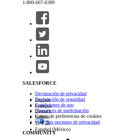
1-800-667-6389
Tras la conversión del mapa de sitio, la herramie
Este texto se ha traducido utilizando un sistema de traducción automática de Salesforce. M
realizados, cualquier error durante el proceso de 
Solución de problemas de su conversión de mapa 
Hemos descrito muchas de las modificaciones que 
Personalización de Marketing Cloud durante la con
información como orientación general para locali
Cerrar
Cerrar
Salesforce Help | Article
¿RESOLVIÓ ESTE ARTÍCULO SU PROBLEMA?
¡Háganos saber cómo podemos mejorar!
SALESFORCE
Declaración de privacidad
Declaración de seguridad
English
Condiciones de uso
Français
Directrices de participación
Deutsch
Centro de preferencias de cookies
Italiano
Sus opciones de privacidad
日本語
Español (México)
COMMUNITY