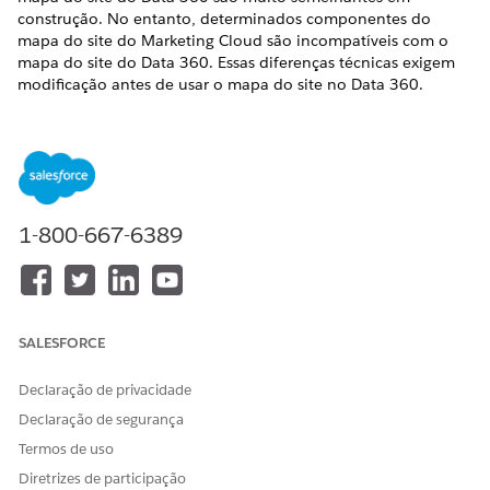
construção. No entanto, determinados componentes do
mapa do site do Marketing Cloud são incompatíveis com o
mapa do site do Data 360. Essas diferenças técnicas exigem
modificação antes de usar o mapa do site no Data 360.
Expectativas do conversor de mapa do site
Use a ferramenta de conversor de mapa do site para
identificar e modificar automaticamente componentes em
um mapa do site do Marketing Cloud que são conhecidos
por serem incompatíveis com o Data 360. A saída
1-800-667-6389
resultante fornece um mapa do site mais alinhado com os
componentes e a construção do mapa do site do Data
360.
Recuperando um mapa do site existente
Para poder converter um mapa do site de Personalização
SALESFORCE
do Marketing Cloud usando o conversor de mapa do site
também, você deve recuperá-lo.
Declaração de privacidade
Declaração de segurança
Converter um mapa do site de personalização do
Marketing Cloud
Termos de uso
Inicie o processo de converter um mapa do site de
Diretrizes de participação