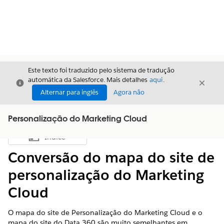
Este texto foi traduzido pelo sistema de tradução
automática da Salesforce. Mais detalhes
aqui
.
Fechar
Fecha
Fechar
Alternar para inglês
Agora não
Personalização do Marketing Cloud
Índice
Mostrar índice
Conversão do mapa do site de
personalização do Marketing
Cloud
O mapa do site de Personalização do Marketing Cloud e o
mapa do site do Data 360 são muito semelhantes em