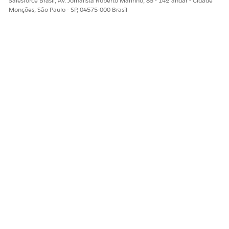
Salesforce Brasil, Av. Jornalista Roberto Marinho, 85 - 14º andar - Cidade
Monções, São Paulo - SP, 04575-000 Brasil
ESTE ARTIGO RESOLVEU SEU PROBLEMA?
Diga-nos para podermos melhorar!
Sim
Não