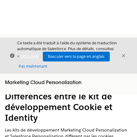
Ce texte a été traduit à l’aide du système de traduction
automatique de Salesforce. Plus de détails, consultez
Fermer
Ferme
<
cette page
.
Basculer vers la page en anglais
Fermer
Pas maintenant
Table des
Marketing Cloud Personalization
Afficher la table des matières
matières
Différences entre le kit de
développement Cookie et
Identity
Les kits de développement Marketing Cloud Personalization
et Salesforce Personalization diffèrent par les cookies