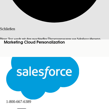
Suche
Schließen
Dieser Text wurde mit dem maschinellen Übersetzungssystem von Salesforce übersetzt.
Marketing Cloud Personalization
Zu Englisch wechseln
Nicht jetzt
Weitere Details finden Sie
hier
.
Schließen
Schließen
1-800-667-6389