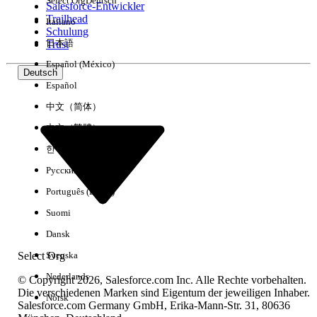
Select Org
Deutsch
Salesforce-Entwickler
Trailhead
Italiano
Erfahrung
Schulung
日本語
Trust
Español (México)
Deutsch
Español
Alle löschen
Fertig
中文（简体）
中文（繁體）
한국어
Русский
Português (Brasil)
Suomi
Dansk
Select Org
Svenska
Nederlands
© Copyright 2026, Salesforce.com Inc. Alle Rechte vorbehalten.
Die verschiedenen Marken sind Eigentum der jeweiligen Inhaber.
Norsk
Salesforce.com Germany GmbH, Erika-Mann-Str. 31, 80636
Keine Ergebnisse