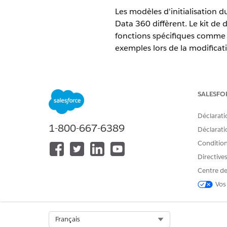
Les modèles d'initialisation
Data 360 diffèrent. Le kit d
fonctions spécifiques comme G
exemples lors de la modifica
Différences d'initialisation
Le kit de développement Web 
SALESFO
kit de développement Web Dat
Déclarati
1-800-667-6389
Déclaratio
Example: Marketing Cloud P
SalesforceInteractions.init
Conditions
  cookieDomain: '.example.c
Directive
  consents: [...]

Centre de
Vos
Example: Marketing Cloud P
Evergage.configure({

Select Org
Français
  account: 'myaccount',
