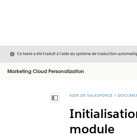
Fermer
Ce texte a été traduit à l’aide du système de traduction automatiq
Marketing Cloud Personalization
AIDE DE SALESFORCE
DOCUME
Vous êtes ici :
Afficher la table des matières
Initialisat
module