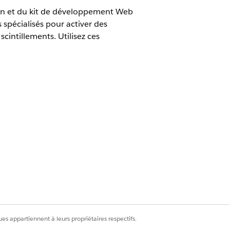
ion et du kit de développement Web
spécialisés pour activer des
intillements. Utilisez ces
ns de schéma d'initialisation. Le
rn uses init()

rn uses configure() for beacon config (MCIS module)

es appartiennent à leurs propriétaires respectifs.