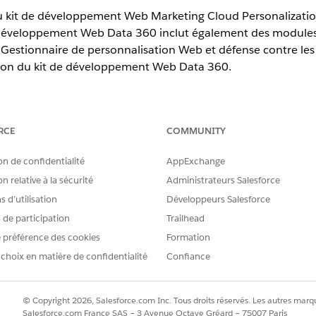
 du kit de développement Web Marketing Cloud Personalizat
e développement Web Data 360 inclut également des modules 
estionnaire de personnalisation Web et défense contre les sc
tion du kit de développement Web Data 360.
 du kit de développement Web
Marketing Cloud Personalization prend en charge deux optio
RCE
COMMUNITY
a 360 n'en utilise qu'un seul.
on de confidentialité
AppExchange
n relative à la sécurité
Administrateurs Salesforce
ersonalization Initialization Pattern (Option 1)
// Patte
({

 d’utilisation
Développeurs Salesforce
om',

s de participation
Trailhead
 préférence des cookies
Formation
 choix en matière de confidentialité
Confiance
ersonalization Initialization Pattern (Option 2)
// Patte
© Copyright 2026, Salesforce.com Inc. Tous droits réservés. Les autres marqu
Salesforce.com France SAS – 3 Avenue Octave Gréard – 75007 Paris